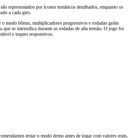
ão representados por ícones temáticos detalhados, enquanto os
ado a cada giro.
o modo bônus, multiplicadores progressivos e rodadas grátis
ue se intensifica durante as rodadas de alta tensão. O jogo foi
ptável e toques responsivos.
comendamos testar o modo demo antes de jogar com valores reais,