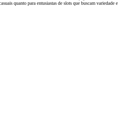
 casuais quanto para entusiastas de slots que buscam variedade e