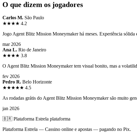
O que dizem os jogadores
Carlos M.
São Paulo
★★★★
4.2
Jogo Agent Blitz Mission Moneymaker há meses. Experiência sólida e
mar 2026
Ana L.
Rio de Janeiro
★★★★
3.8
O Agent Blitz Mission Moneymaker tem visual bonito, mas a volatilid
fev 2026
Pedro R.
Belo Horizonte
★★★★★
4.5
As rodadas grátis do Agent Blitz Mission Moneymaker são muito ge
jan 2026
🇧🇷 Plataforma Estrela plataforma
Plataforma Estrela — Cassino online e apostas — pagando no Pix.