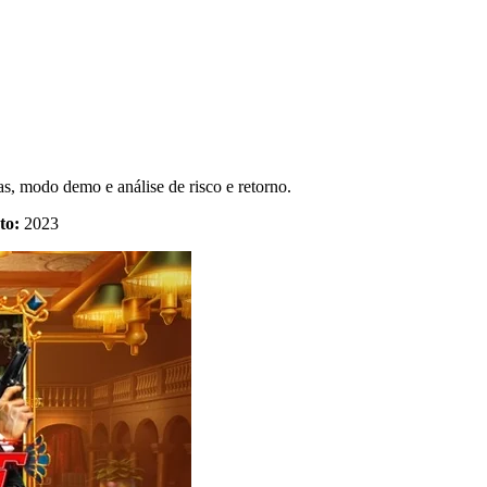
, modo demo e análise de risco e retorno.
to:
2023