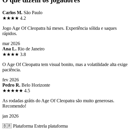
Carlos M.
São Paulo
★★★★
4.2
Jogo Age Of Cleopatra há meses. Experiência sólida e saques
rápidos.
mar 2026
Ana L.
Rio de Janeiro
★★★★
3.8
O Age Of Cleopatra tem visual bonito, mas a volatilidade alta exige
paciência.
fev 2026
Pedro R.
Belo Horizonte
★★★★★
4.5
As rodadas grátis do Age Of Cleopatra são muito generosas.
Recomendo!
jan 2026
🇧🇷 Plataforma Estrela plataforma