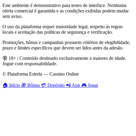
Este ambiente é demonstrativo para testes de interface. Nenhuma
oferta comercial é garantida e as condições exibidas podem mudar
sem aviso.
O uso da plataforma requer maioridade legal, respeito às regras
locais e aceitação das políticas de segurança e verificação.
Promoções, bônus e campanhas possuem critérios de elegibilidade,
prazo e limites específicos que devem ser lidos antes da adesão.
🔞 18+ | Conteúdo destinado exclusivamente a maiores de idade.
Jogue com responsabilidade.
© Plataforma Estrela — Cassino Online
🏠
Início
🎁
Bônus
💳
Depósito
📲
App
🎮
Jogar