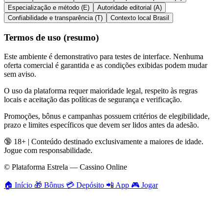
Especialização e método (E)
Autoridade editorial (A)
Confiabilidade e transparência (T)
Contexto local Brasil
Termos de uso (resumo)
Este ambiente é demonstrativo para testes de interface. Nenhuma
oferta comercial é garantida e as condições exibidas podem mudar
sem aviso.
O uso da plataforma requer maioridade legal, respeito às regras
locais e aceitação das políticas de segurança e verificação.
Promoções, bônus e campanhas possuem critérios de elegibilidade,
prazo e limites específicos que devem ser lidos antes da adesão.
🔞 18+ | Conteúdo destinado exclusivamente a maiores de idade.
Jogue com responsabilidade.
© Plataforma Estrela — Cassino Online
🏠
Início
🎁
Bônus
💳
Depósito
📲
App
🎮
Jogar