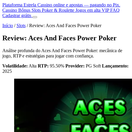
Plataforma Estrela
Cassino online e apostas — pagando no Pix.
Cassino
Bônus
Slots
Poker & Roulette
Jogos em alta
VIP
FAQ
Cadastrar grátis
Início
/
Slots
/
Review: Aces And Faces Power Poker
Review: Aces And Faces Power Poker
Análise profunda do Aces And Faces Power Poker: mecânica de
jogo, RTP e estratégias para jogar com confiança.
Volatilidade:
Alta
RTP:
95.50%
Provider:
PG Soft
Lançamento:
2025