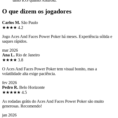
tanto iOS quanto Android.
O que dizem os jogadores
Carlos M.
São Paulo
★★★★
4.2
Jogo Aces And Faces Power Poker há meses. Experiência sólida e
saques rápidos.
mar 2026
Ana L.
Rio de Janeiro
★★★★
3.8
O Aces And Faces Power Poker tem visual bonito, mas a
volatilidade alta exige paciência.
fev 2026
Pedro R.
Belo Horizonte
★★★★★
4.5
As rodadas grátis do Aces And Faces Power Poker são muito
generosas. Recomendo!
jan 2026