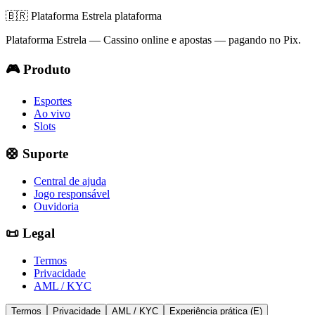
🇧🇷 Plataforma Estrela plataforma
Plataforma Estrela — Cassino online e apostas — pagando no Pix.
🎮
Produto
Esportes
Ao vivo
Slots
🛟
Suporte
Central de ajuda
Jogo responsável
Ouvidoria
📜
Legal
Termos
Privacidade
AML / KYC
Termos
Privacidade
AML / KYC
Experiência prática (E)