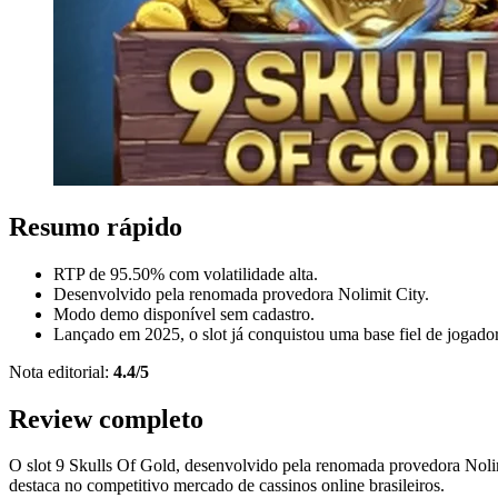
Resumo rápido
RTP de 95.50% com volatilidade alta.
Desenvolvido pela renomada provedora Nolimit City.
Modo demo disponível sem cadastro.
Lançado em 2025, o slot já conquistou uma base fiel de jogador
Nota editorial:
4.4/5
Review completo
O slot 9 Skulls Of Gold, desenvolvido pela renomada provedora Nolim
destaca no competitivo mercado de cassinos online brasileiros.