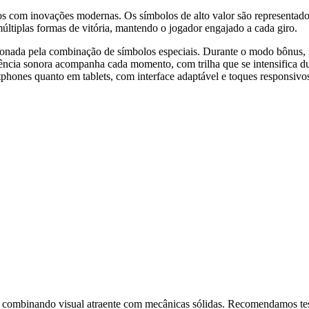
s com inovações modernas. Os símbolos de alto valor são representado
múltiplas formas de vitória, mantendo o jogador engajado a cada giro.
ionada pela combinação de símbolos especiais. Durante o modo bônus, m
ência sonora acompanha cada momento, com trilha que se intensifica dur
tphones quanto em tablets, com interface adaptável e toques responsivo
, combinando visual atraente com mecânicas sólidas. Recomendamos tes