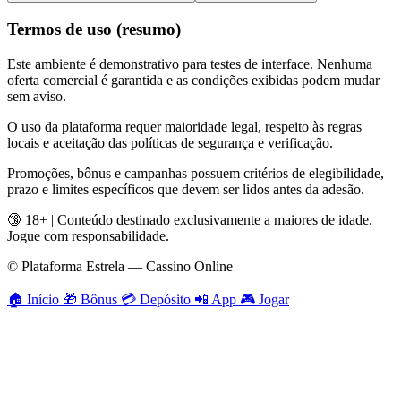
Termos de uso (resumo)
Este ambiente é demonstrativo para testes de interface. Nenhuma
oferta comercial é garantida e as condições exibidas podem mudar
sem aviso.
O uso da plataforma requer maioridade legal, respeito às regras
locais e aceitação das políticas de segurança e verificação.
Promoções, bônus e campanhas possuem critérios de elegibilidade,
prazo e limites específicos que devem ser lidos antes da adesão.
🔞 18+ | Conteúdo destinado exclusivamente a maiores de idade.
Jogue com responsabilidade.
© Plataforma Estrela — Cassino Online
🏠
Início
🎁
Bônus
💳
Depósito
📲
App
🎮
Jogar