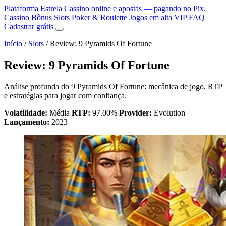
Plataforma Estrela
Cassino online e apostas — pagando no Pix.
Cassino
Bônus
Slots
Poker & Roulette
Jogos em alta
VIP
FAQ
Cadastrar grátis
Início
/
Slots
/
Review: 9 Pyramids Of Fortune
Review: 9 Pyramids Of Fortune
Análise profunda do 9 Pyramids Of Fortune: mecânica de jogo, RTP
e estratégias para jogar com confiança.
Volatilidade:
Média
RTP:
97.00%
Provider:
Evolution
Lançamento:
2023