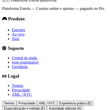
🇧🇷 Plataforma Estrela plataforma
Plataforma Estrela — Cassino online e apostas — pagando no Pix.
🎮
Produto
Esportes
Ao vivo
Slots
🛟
Suporte
Central de ajuda
Jogo responsável
Ouvidoria
📜
Legal
Termos
Privacidade
AML / KYC
Termos
Privacidade
AML / KYC
Experiência prática (E)
Especialização e método (E)
Autoridade editorial (A)