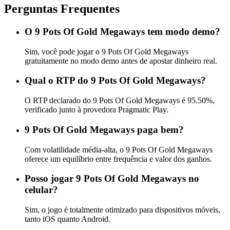
Perguntas Frequentes
O 9 Pots Of Gold Megaways tem modo demo?
Sim, você pode jogar o 9 Pots Of Gold Megaways
gratuitamente no modo demo antes de apostar dinheiro real.
Qual o RTP do 9 Pots Of Gold Megaways?
O RTP declarado do 9 Pots Of Gold Megaways é 95.50%,
verificado junto à provedora Pragmatic Play.
9 Pots Of Gold Megaways paga bem?
Com volatilidade média-alta, o 9 Pots Of Gold Megaways
oferece um equilíbrio entre frequência e valor dos ganhos.
Posso jogar 9 Pots Of Gold Megaways no
celular?
Sim, o jogo é totalmente otimizado para dispositivos móveis,
tanto iOS quanto Android.