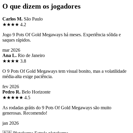
O que dizem os jogadores
Carlos M.
São Paulo
★★★★
4.2
Jogo 9 Pots Of Gold Megaways há meses. Experiência sólida e
saques rápidos.
mar 2026
Ana L.
Rio de Janeiro
★★★★
3.8
O 9 Pots Of Gold Megaways tem visual bonito, mas a volatilidade
média-alta exige paciência.
fev 2026
Pedro R.
Belo Horizonte
★★★★★
4.5
As rodadas grátis do 9 Pots Of Gold Megaways são muito
generosas. Recomendo!
jan 2026