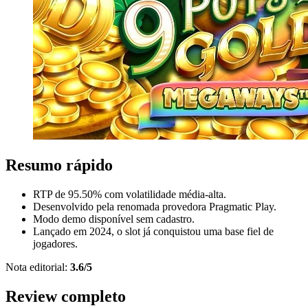
Resumo rápido
RTP de 95.50% com volatilidade média-alta.
Desenvolvido pela renomada provedora Pragmatic Play.
Modo demo disponível sem cadastro.
Lançado em 2024, o slot já conquistou uma base fiel de
jogadores.
Nota editorial:
3.6/5
Review completo