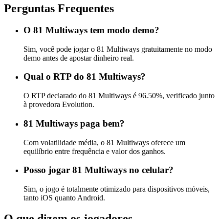
Perguntas Frequentes
O 81 Multiways tem modo demo?
Sim, você pode jogar o 81 Multiways gratuitamente no modo
demo antes de apostar dinheiro real.
Qual o RTP do 81 Multiways?
O RTP declarado do 81 Multiways é 96.50%, verificado junto
à provedora Evolution.
81 Multiways paga bem?
Com volatilidade média, o 81 Multiways oferece um
equilíbrio entre frequência e valor dos ganhos.
Posso jogar 81 Multiways no celular?
Sim, o jogo é totalmente otimizado para dispositivos móveis,
tanto iOS quanto Android.
O que dizem os jogadores