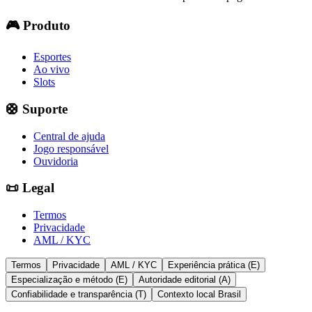
🎮
Produto
Esportes
Ao vivo
Slots
🛟
Suporte
Central de ajuda
Jogo responsável
Ouvidoria
📜
Legal
Termos
Privacidade
AML / KYC
Termos
Privacidade
AML / KYC
Experiência prática (E)
Especialização e método (E)
Autoridade editorial (A)
Confiabilidade e transparência (T)
Contexto local Brasil