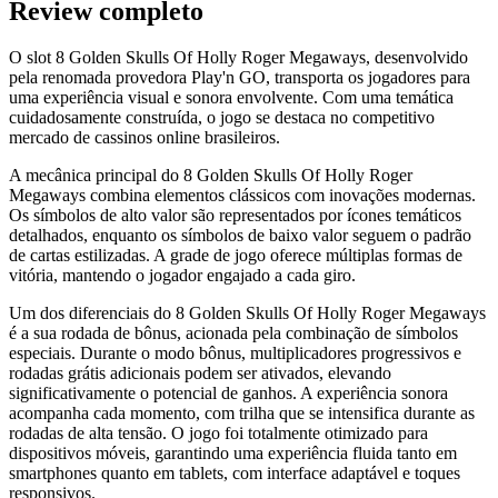
Review completo
O slot 8 Golden Skulls Of Holly Roger Megaways, desenvolvido
pela renomada provedora Play'n GO, transporta os jogadores para
uma experiência visual e sonora envolvente. Com uma temática
cuidadosamente construída, o jogo se destaca no competitivo
mercado de cassinos online brasileiros.
A mecânica principal do 8 Golden Skulls Of Holly Roger
Megaways combina elementos clássicos com inovações modernas.
Os símbolos de alto valor são representados por ícones temáticos
detalhados, enquanto os símbolos de baixo valor seguem o padrão
de cartas estilizadas. A grade de jogo oferece múltiplas formas de
vitória, mantendo o jogador engajado a cada giro.
Um dos diferenciais do 8 Golden Skulls Of Holly Roger Megaways
é a sua rodada de bônus, acionada pela combinação de símbolos
especiais. Durante o modo bônus, multiplicadores progressivos e
rodadas grátis adicionais podem ser ativados, elevando
significativamente o potencial de ganhos. A experiência sonora
acompanha cada momento, com trilha que se intensifica durante as
rodadas de alta tensão. O jogo foi totalmente otimizado para
dispositivos móveis, garantindo uma experiência fluida tanto em
smartphones quanto em tablets, com interface adaptável e toques
responsivos.