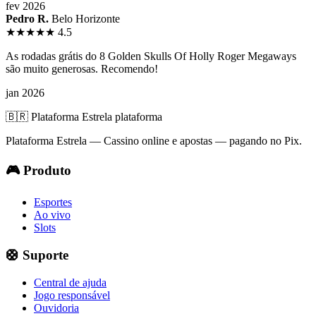
fev 2026
Pedro R.
Belo Horizonte
★★★★★
4.5
As rodadas grátis do 8 Golden Skulls Of Holly Roger Megaways
são muito generosas. Recomendo!
jan 2026
🇧🇷 Plataforma Estrela plataforma
Plataforma Estrela — Cassino online e apostas — pagando no Pix.
🎮
Produto
Esportes
Ao vivo
Slots
🛟
Suporte
Central de ajuda
Jogo responsável
Ouvidoria