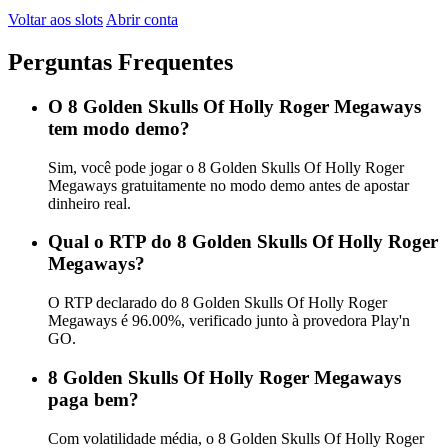
Voltar aos slots
Abrir conta
Perguntas Frequentes
O 8 Golden Skulls Of Holly Roger Megaways
tem modo demo?
Sim, você pode jogar o 8 Golden Skulls Of Holly Roger
Megaways gratuitamente no modo demo antes de apostar
dinheiro real.
Qual o RTP do 8 Golden Skulls Of Holly Roger
Megaways?
O RTP declarado do 8 Golden Skulls Of Holly Roger
Megaways é 96.00%, verificado junto à provedora Play'n
GO.
8 Golden Skulls Of Holly Roger Megaways
paga bem?
Com volatilidade média, o 8 Golden Skulls Of Holly Roger