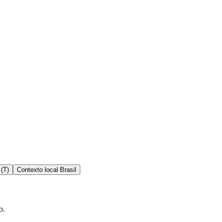
 (T)
Contexto local Brasil
o.