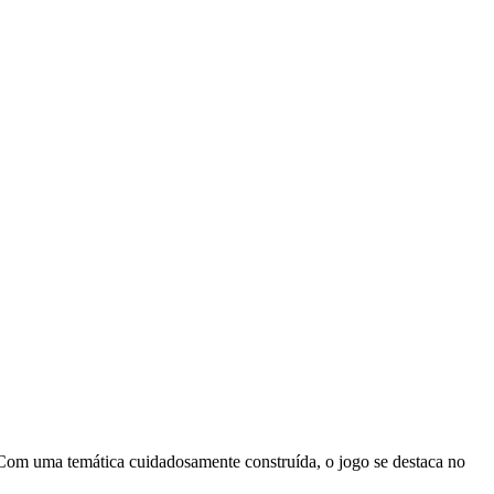
 Com uma temática cuidadosamente construída, o jogo se destaca no