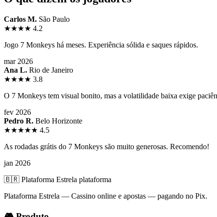
Carlos M.
São Paulo
★★★★
4.2
Jogo 7 Monkeys há meses. Experiência sólida e saques rápidos.
mar 2026
Ana L.
Rio de Janeiro
★★★★
3.8
O 7 Monkeys tem visual bonito, mas a volatilidade baixa exige paciên
fev 2026
Pedro R.
Belo Horizonte
★★★★★
4.5
As rodadas grátis do 7 Monkeys são muito generosas. Recomendo!
jan 2026
🇧🇷 Plataforma Estrela plataforma
Plataforma Estrela — Cassino online e apostas — pagando no Pix.
🎮
Produto