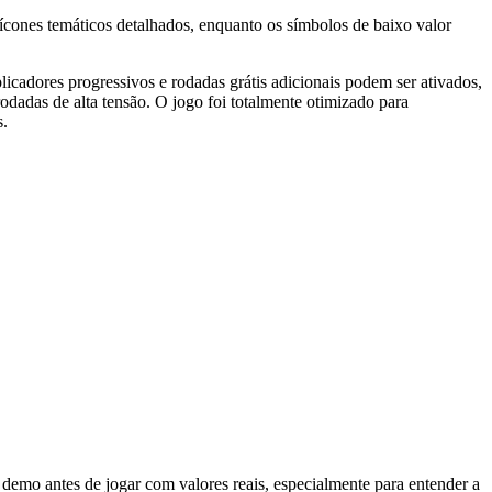
cones temáticos detalhados, enquanto os símbolos de baixo valor
cadores progressivos e rodadas grátis adicionais podem ser ativados,
odadas de alta tensão. O jogo foi totalmente otimizado para
s.
emo antes de jogar com valores reais, especialmente para entender a