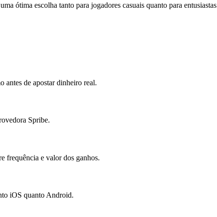
 é uma ótima escolha tanto para jogadores casuais quanto para entusiasta
antes de apostar dinheiro real.
rovedora Spribe.
e frequência e valor dos ganhos.
anto iOS quanto Android.