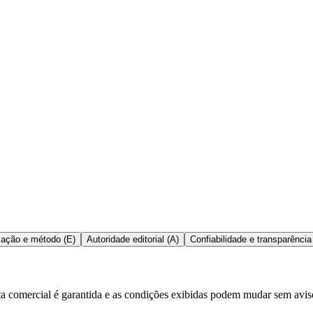
zação e método (E)
Autoridade editorial (A)
Confiabilidade e transparência
ta comercial é garantida e as condições exibidas podem mudar sem avis