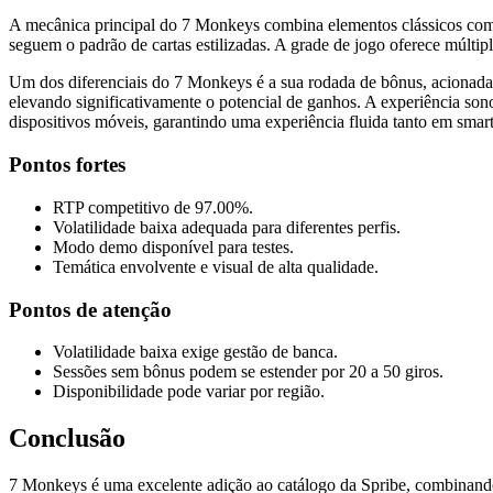
A mecânica principal do 7 Monkeys combina elementos clássicos com i
seguem o padrão de cartas estilizadas. A grade de jogo oferece múltip
Um dos diferenciais do 7 Monkeys é a sua rodada de bônus, acionada 
elevando significativamente o potencial de ganhos. A experiência son
dispositivos móveis, garantindo uma experiência fluida tanto em smar
Pontos fortes
RTP competitivo de 97.00%.
Volatilidade baixa adequada para diferentes perfis.
Modo demo disponível para testes.
Temática envolvente e visual de alta qualidade.
Pontos de atenção
Volatilidade baixa exige gestão de banca.
Sessões sem bônus podem se estender por 20 a 50 giros.
Disponibilidade pode variar por região.
Conclusão
7 Monkeys é uma excelente adição ao catálogo da Spribe, combinando