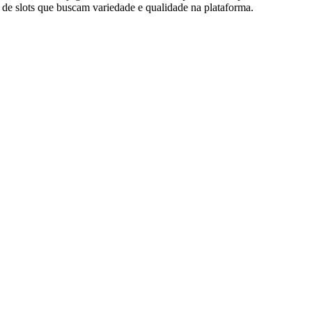
s de slots que buscam variedade e qualidade na plataforma.