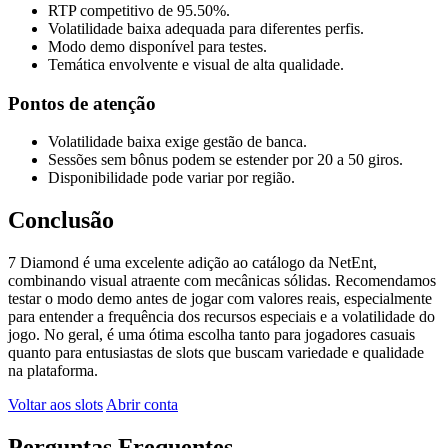
RTP competitivo de 95.50%.
Volatilidade baixa adequada para diferentes perfis.
Modo demo disponível para testes.
Temática envolvente e visual de alta qualidade.
Pontos de atenção
Volatilidade baixa exige gestão de banca.
Sessões sem bônus podem se estender por 20 a 50 giros.
Disponibilidade pode variar por região.
Conclusão
7 Diamond é uma excelente adição ao catálogo da NetEnt,
combinando visual atraente com mecânicas sólidas. Recomendamos
testar o modo demo antes de jogar com valores reais, especialmente
para entender a frequência dos recursos especiais e a volatilidade do
jogo. No geral, é uma ótima escolha tanto para jogadores casuais
quanto para entusiastas de slots que buscam variedade e qualidade
na plataforma.
Voltar aos slots
Abrir conta
Perguntas Frequentes