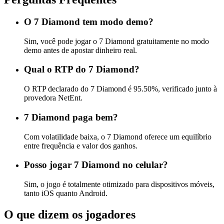
O 7 Diamond tem modo demo?
Sim, você pode jogar o 7 Diamond gratuitamente no modo
demo antes de apostar dinheiro real.
Qual o RTP do 7 Diamond?
O RTP declarado do 7 Diamond é 95.50%, verificado junto à
provedora NetEnt.
7 Diamond paga bem?
Com volatilidade baixa, o 7 Diamond oferece um equilíbrio
entre frequência e valor dos ganhos.
Posso jogar 7 Diamond no celular?
Sim, o jogo é totalmente otimizado para dispositivos móveis,
tanto iOS quanto Android.
O que dizem os jogadores