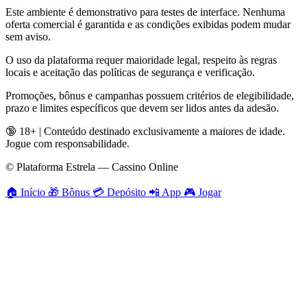
Este ambiente é demonstrativo para testes de interface. Nenhuma
oferta comercial é garantida e as condições exibidas podem mudar
sem aviso.
O uso da plataforma requer maioridade legal, respeito às regras
locais e aceitação das políticas de segurança e verificação.
Promoções, bônus e campanhas possuem critérios de elegibilidade,
prazo e limites específicos que devem ser lidos antes da adesão.
🔞 18+ | Conteúdo destinado exclusivamente a maiores de idade.
Jogue com responsabilidade.
© Plataforma Estrela — Cassino Online
🏠
Início
🎁
Bônus
💳
Depósito
📲
App
🎮
Jogar