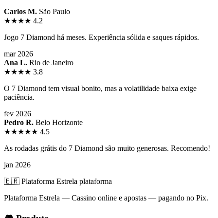
Carlos M.
São Paulo
★★★★
4.2
Jogo 7 Diamond há meses. Experiência sólida e saques rápidos.
mar 2026
Ana L.
Rio de Janeiro
★★★★
3.8
O 7 Diamond tem visual bonito, mas a volatilidade baixa exige
paciência.
fev 2026
Pedro R.
Belo Horizonte
★★★★★
4.5
As rodadas grátis do 7 Diamond são muito generosas. Recomendo!
jan 2026
🇧🇷 Plataforma Estrela plataforma
Plataforma Estrela — Cassino online e apostas — pagando no Pix.