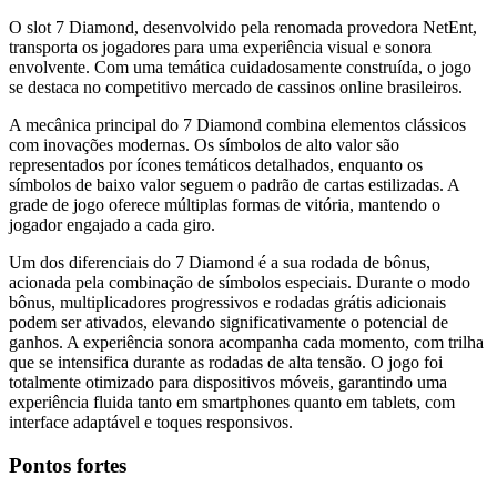
O slot 7 Diamond, desenvolvido pela renomada provedora NetEnt,
transporta os jogadores para uma experiência visual e sonora
envolvente. Com uma temática cuidadosamente construída, o jogo
se destaca no competitivo mercado de cassinos online brasileiros.
A mecânica principal do 7 Diamond combina elementos clássicos
com inovações modernas. Os símbolos de alto valor são
representados por ícones temáticos detalhados, enquanto os
símbolos de baixo valor seguem o padrão de cartas estilizadas. A
grade de jogo oferece múltiplas formas de vitória, mantendo o
jogador engajado a cada giro.
Um dos diferenciais do 7 Diamond é a sua rodada de bônus,
acionada pela combinação de símbolos especiais. Durante o modo
bônus, multiplicadores progressivos e rodadas grátis adicionais
podem ser ativados, elevando significativamente o potencial de
ganhos. A experiência sonora acompanha cada momento, com trilha
que se intensifica durante as rodadas de alta tensão. O jogo foi
totalmente otimizado para dispositivos móveis, garantindo uma
experiência fluida tanto em smartphones quanto em tablets, com
interface adaptável e toques responsivos.
Pontos fortes