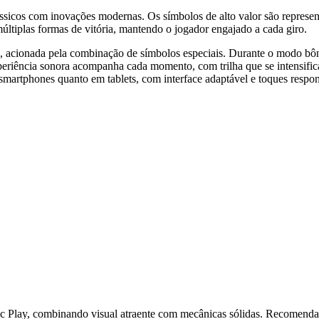
sicos com inovações modernas. Os símbolos de alto valor são represen
múltiplas formas de vitória, mantendo o jogador engajado a cada giro.
, acionada pela combinação de símbolos especiais. Durante o modo bônu
periência sonora acompanha cada momento, com trilha que se intensifica
 smartphones quanto em tablets, com interface adaptável e toques respon
ic Play, combinando visual atraente com mecânicas sólidas. Recomenda