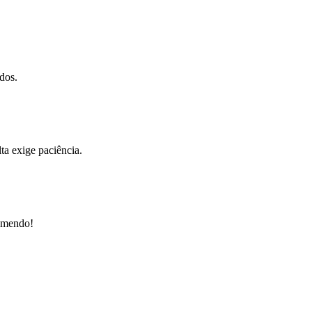
dos.
ta exige paciência.
comendo!