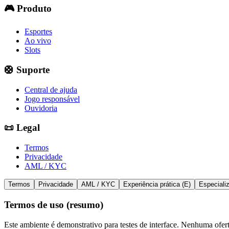
🎮
Produto
Esportes
Ao vivo
Slots
🛟
Suporte
Central de ajuda
Jogo responsável
Ouvidoria
📜
Legal
Termos
Privacidade
AML / KYC
Termos
Privacidade
AML / KYC
Experiência prática (E)
Especiali
Termos de uso (resumo)
Este ambiente é demonstrativo para testes de interface. Nenhuma ofer