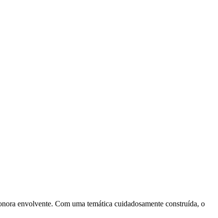
 sonora envolvente. Com uma temática cuidadosamente construída, o