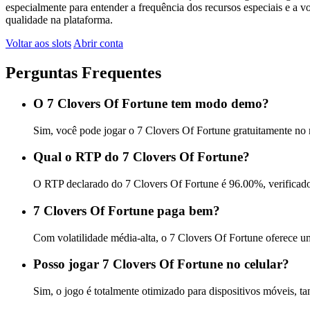
especialmente para entender a frequência dos recursos especiais e a v
qualidade na plataforma.
Voltar aos slots
Abrir conta
Perguntas Frequentes
O 7 Clovers Of Fortune tem modo demo?
Sim, você pode jogar o 7 Clovers Of Fortune gratuitamente no 
Qual o RTP do 7 Clovers Of Fortune?
O RTP declarado do 7 Clovers Of Fortune é 96.00%, verificado
7 Clovers Of Fortune paga bem?
Com volatilidade média-alta, o 7 Clovers Of Fortune oferece um
Posso jogar 7 Clovers Of Fortune no celular?
Sim, o jogo é totalmente otimizado para dispositivos móveis, t