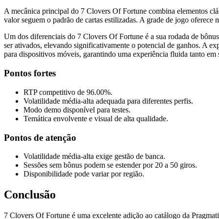
A mecânica principal do 7 Clovers Of Fortune combina elementos clás
valor seguem o padrão de cartas estilizadas. A grade de jogo oferece 
Um dos diferenciais do 7 Clovers Of Fortune é a sua rodada de bônus
ser ativados, elevando significativamente o potencial de ganhos. A ex
para dispositivos móveis, garantindo uma experiência fluida tanto em
Pontos fortes
RTP competitivo de 96.00%.
Volatilidade média-alta adequada para diferentes perfis.
Modo demo disponível para testes.
Temática envolvente e visual de alta qualidade.
Pontos de atenção
Volatilidade média-alta exige gestão de banca.
Sessões sem bônus podem se estender por 20 a 50 giros.
Disponibilidade pode variar por região.
Conclusão
7 Clovers Of Fortune é uma excelente adição ao catálogo da Pragmat