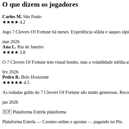
O que dizem os jogadores
Carlos M.
São Paulo
★★★★
4.2
Jogo 7 Clovers Of Fortune há meses. Experiência sólida e saques rápi
mar 2026
Ana L.
Rio de Janeiro
★★★★
3.8
O 7 Clovers Of Fortune tem visual bonito, mas a volatilidade média-al
fev 2026
Pedro R.
Belo Horizonte
★★★★★
4.5
As rodadas grátis do 7 Clovers Of Fortune são muito generosas. Re
jan 2026
🇧🇷 Plataforma Estrela plataforma
Plataforma Estrela — Cassino online e apostas — pagando no Pix.