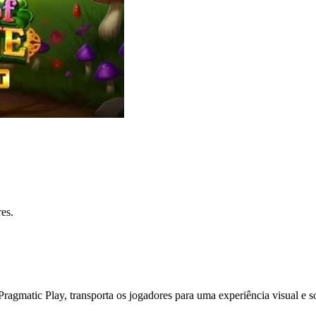
es.
ragmatic Play, transporta os jogadores para uma experiência visual e
.