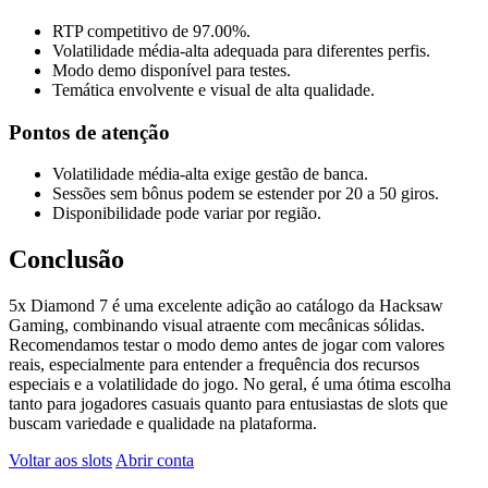
RTP competitivo de 97.00%.
Volatilidade média-alta adequada para diferentes perfis.
Modo demo disponível para testes.
Temática envolvente e visual de alta qualidade.
Pontos de atenção
Volatilidade média-alta exige gestão de banca.
Sessões sem bônus podem se estender por 20 a 50 giros.
Disponibilidade pode variar por região.
Conclusão
5x Diamond 7 é uma excelente adição ao catálogo da Hacksaw
Gaming, combinando visual atraente com mecânicas sólidas.
Recomendamos testar o modo demo antes de jogar com valores
reais, especialmente para entender a frequência dos recursos
especiais e a volatilidade do jogo. No geral, é uma ótima escolha
tanto para jogadores casuais quanto para entusiastas de slots que
buscam variedade e qualidade na plataforma.
Voltar aos slots
Abrir conta