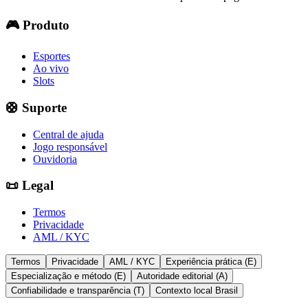
🎮
Produto
Esportes
Ao vivo
Slots
🛟
Suporte
Central de ajuda
Jogo responsável
Ouvidoria
📜
Legal
Termos
Privacidade
AML / KYC
Termos
Privacidade
AML / KYC
Experiência prática (E)
Especialização e método (E)
Autoridade editorial (A)
Confiabilidade e transparência (T)
Contexto local Brasil