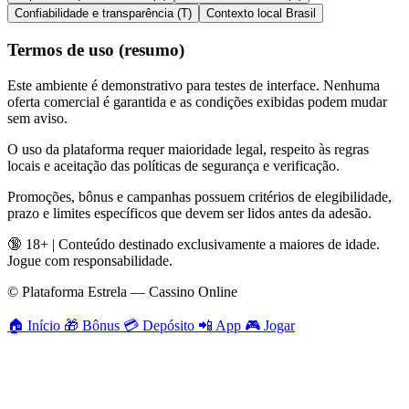
Confiabilidade e transparência (T)
Contexto local Brasil
Termos de uso (resumo)
Este ambiente é demonstrativo para testes de interface. Nenhuma
oferta comercial é garantida e as condições exibidas podem mudar
sem aviso.
O uso da plataforma requer maioridade legal, respeito às regras
locais e aceitação das políticas de segurança e verificação.
Promoções, bônus e campanhas possuem critérios de elegibilidade,
prazo e limites específicos que devem ser lidos antes da adesão.
🔞 18+ | Conteúdo destinado exclusivamente a maiores de idade.
Jogue com responsabilidade.
© Plataforma Estrela — Cassino Online
🏠
Início
🎁
Bônus
💳
Depósito
📲
App
🎮
Jogar