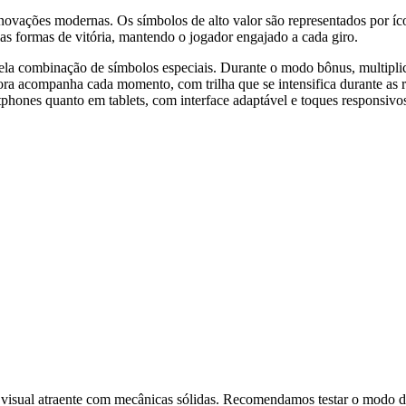
vações modernas. Os símbolos de alto valor são representados por íco
las formas de vitória, mantendo o jogador engajado a cada giro.
la combinação de símbolos especiais. Durante o modo bônus, multiplica
ora acompanha cada momento, com trilha que se intensifica durante as r
tphones quanto em tablets, com interface adaptável e toques responsivo
isual atraente com mecânicas sólidas. Recomendamos testar o modo dem