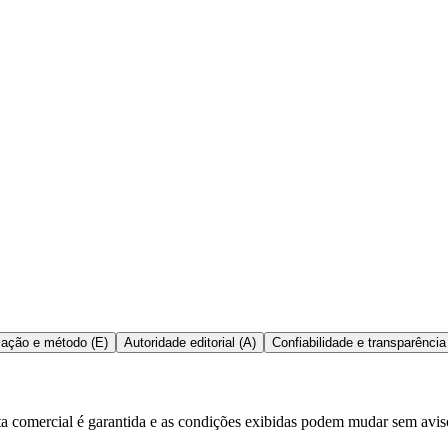
zação e método (E)
Autoridade editorial (A)
Confiabilidade e transparência
ta comercial é garantida e as condições exibidas podem mudar sem avis