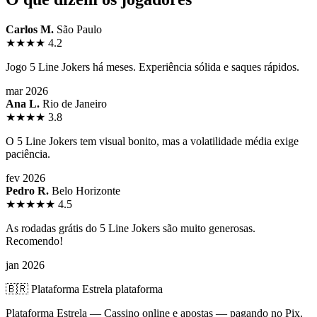
Carlos M.
São Paulo
★★★★
4.2
Jogo 5 Line Jokers há meses. Experiência sólida e saques rápidos.
mar 2026
Ana L.
Rio de Janeiro
★★★★
3.8
O 5 Line Jokers tem visual bonito, mas a volatilidade média exige
paciência.
fev 2026
Pedro R.
Belo Horizonte
★★★★★
4.5
As rodadas grátis do 5 Line Jokers são muito generosas.
Recomendo!
jan 2026
🇧🇷 Plataforma Estrela plataforma
Plataforma Estrela — Cassino online e apostas — pagando no Pix.