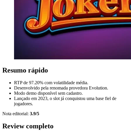
Resumo rápido
RTP de 97.20% com volatilidade média.
Desenvolvido pela renomada provedora Evolution.
Modo demo disponível sem cadastro.
Lançado em 2023, o slot já conquistou uma base fiel de
jogadores.
Nota editorial:
3.9/5
Review completo