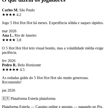
Carlos M.
São Paulo
★★★★
4.2
Jogo 5 Hot Hot Hot há meses. Experiência sólida e saques rápidos.
mar 2026
Ana L.
Rio de Janeiro
★★★★
3.8
O 5 Hot Hot Hot tem visual bonito, mas a volatilidade média exige
paciência.
fev 2026
Pedro R.
Belo Horizonte
★★★★★
4.5
As rodadas grátis do 5 Hot Hot Hot são muito generosas.
Recomendo!
jan 2026
🇧🇷 Plataforma Estrela plataforma
Plataforma Estrela — Cassino online e apostas — pagando no Pix.