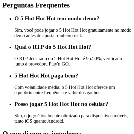
Perguntas Frequentes
O 5 Hot Hot Hot tem modo demo?
Sim, você pode jogar o 5 Hot Hot Hot gratuitamente no modo
demo antes de apostar dinheiro real.
Qual o RTP do 5 Hot Hot Hot?
O RTP declarado do 5 Hot Hot Hot é 95.50%, verificado
junto à provedora Play'n GO.
5 Hot Hot Hot paga bem?
Com volatilidade média, o 5 Hot Hot Hot oferece um
equilíbrio entre frequência e valor dos ganhos.
Posso jogar 5 Hot Hot Hot no celular?
Sim, o jogo é totalmente otimizado para dispositivos móveis,
tanto iOS quanto Android.
O que dizem os jogadores