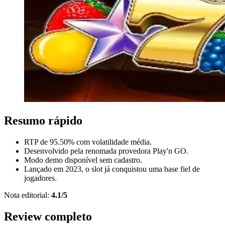
Resumo rápido
RTP de 95.50% com volatilidade média.
Desenvolvido pela renomada provedora Play'n GO.
Modo demo disponível sem cadastro.
Lançado em 2023, o slot já conquistou uma base fiel de
jogadores.
Nota editorial:
4.1/5
Review completo