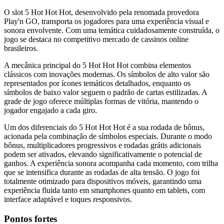
O slot 5 Hot Hot Hot, desenvolvido pela renomada provedora
Play'n GO, transporta os jogadores para uma experiência visual e
sonora envolvente. Com uma temática cuidadosamente construída, o
jogo se destaca no competitivo mercado de cassinos online
brasileiros.
A mecânica principal do 5 Hot Hot Hot combina elementos
clássicos com inovações modernas. Os símbolos de alto valor são
representados por ícones temáticos detalhados, enquanto os
símbolos de baixo valor seguem o padrão de cartas estilizadas. A
grade de jogo oferece múltiplas formas de vitória, mantendo o
jogador engajado a cada giro.
Um dos diferenciais do 5 Hot Hot Hot é a sua rodada de bônus,
acionada pela combinação de símbolos especiais. Durante o modo
bônus, multiplicadores progressivos e rodadas grátis adicionais
podem ser ativados, elevando significativamente o potencial de
ganhos. A experiência sonora acompanha cada momento, com trilha
que se intensifica durante as rodadas de alta tensão. O jogo foi
totalmente otimizado para dispositivos móveis, garantindo uma
experiência fluida tanto em smartphones quanto em tablets, com
interface adaptável e toques responsivos.
Pontos fortes