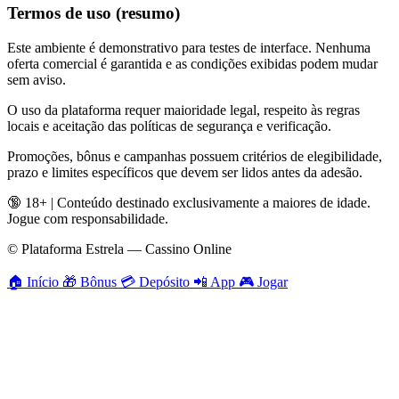
Termos de uso (resumo)
Este ambiente é demonstrativo para testes de interface. Nenhuma
oferta comercial é garantida e as condições exibidas podem mudar
sem aviso.
O uso da plataforma requer maioridade legal, respeito às regras
locais e aceitação das políticas de segurança e verificação.
Promoções, bônus e campanhas possuem critérios de elegibilidade,
prazo e limites específicos que devem ser lidos antes da adesão.
🔞 18+ | Conteúdo destinado exclusivamente a maiores de idade.
Jogue com responsabilidade.
© Plataforma Estrela — Cassino Online
🏠
Início
🎁
Bônus
💳
Depósito
📲
App
🎮
Jogar