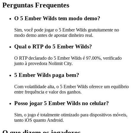
Perguntas Frequentes
O 5 Ember Wilds tem modo demo?
Sim, você pode jogar o 5 Ember Wilds gratuitamente no
modo demo antes de apostar dinheiro real.
Qual o RTP do 5 Ember Wilds?
O RTP declarado do 5 Ember Wilds é 97.00%, verificado
junto à provedora Nolimit City.
5 Ember Wilds paga bem?
Com volatilidade alta, o 5 Ember Wilds oferece um equilíbrio
entre frequência e valor dos ganhos.
Posso jogar 5 Ember Wilds no celular?
Sim, o jogo é totalmente otimizado para dispositivos móveis,
tanto iOS quanto Android.
O que dizem os jogadores