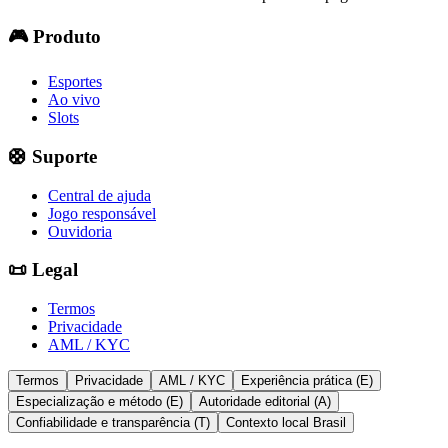
🎮
Produto
Esportes
Ao vivo
Slots
🛟
Suporte
Central de ajuda
Jogo responsável
Ouvidoria
📜
Legal
Termos
Privacidade
AML / KYC
Termos
Privacidade
AML / KYC
Experiência prática (E)
Especialização e método (E)
Autoridade editorial (A)
Confiabilidade e transparência (T)
Contexto local Brasil