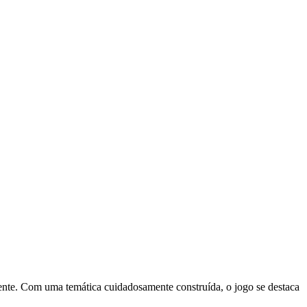
ente. Com uma temática cuidadosamente construída, o jogo se destaca