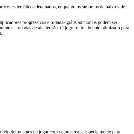
 ícones temáticos detalhados, enquanto os símbolos de baixo valor
plicadores progressivos e rodadas grátis adicionais podem ser
ante as rodadas de alta tensão. O jogo foi totalmente otimizado para
s.
modo demo antes de jogar com valores reais, especialmente para