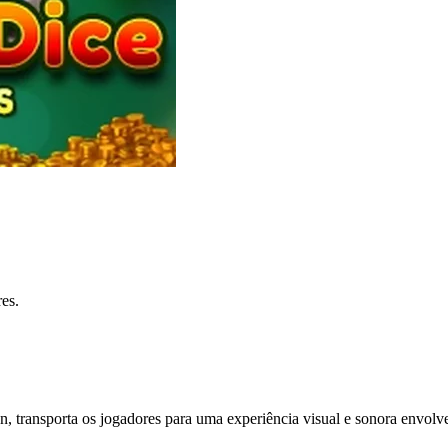
es.
, transporta os jogadores para uma experiência visual e sonora envolv