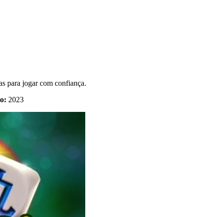
as para jogar com confiança.
o:
2023