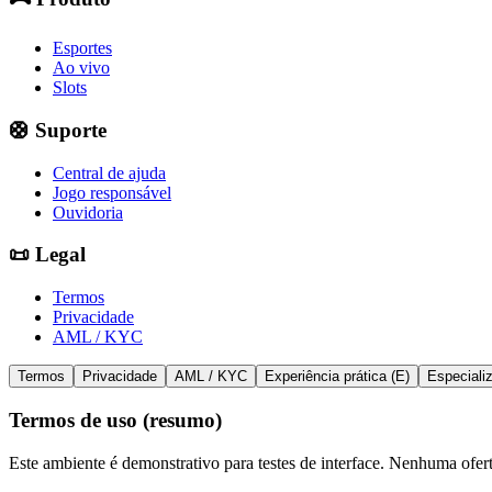
Esportes
Ao vivo
Slots
🛟
Suporte
Central de ajuda
Jogo responsável
Ouvidoria
📜
Legal
Termos
Privacidade
AML / KYC
Termos
Privacidade
AML / KYC
Experiência prática (E)
Especiali
Termos de uso (resumo)
Este ambiente é demonstrativo para testes de interface. Nenhuma ofer