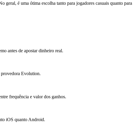
. No geral, é uma ótima escolha tanto para jogadores casuais quanto para
o antes de apostar dinheiro real.
 provedora Evolution.
ntre frequência e valor dos ganhos.
anto iOS quanto Android.