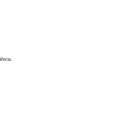
iência.