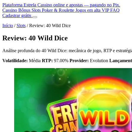
Plataforma Estrela
Cassino online e apostas — pagando no Pix.
Cassino
Bônus
Slots
Poker & Roulette
Jogos em alta
VIP
FAQ
Cadastrar grátis
Início
/
Slots
/
Review: 40 Wild Dice
Review: 40 Wild Dice
Análise profunda do 40 Wild Dice: mecânica de jogo, RTP e estratégi
Volatilidade:
Média
RTP:
97.00%
Provider:
Evolution
Lançament