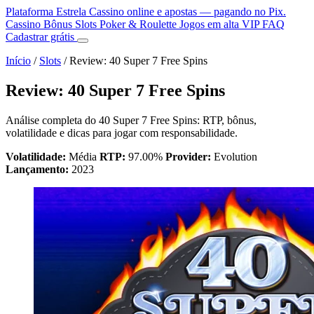
Plataforma Estrela
Cassino online e apostas — pagando no Pix.
Cassino
Bônus
Slots
Poker & Roulette
Jogos em alta
VIP
FAQ
Cadastrar grátis
Início
/
Slots
/
Review: 40 Super 7 Free Spins
Review: 40 Super 7 Free Spins
Análise completa do 40 Super 7 Free Spins: RTP, bônus,
volatilidade e dicas para jogar com responsabilidade.
Volatilidade:
Média
RTP:
97.00%
Provider:
Evolution
Lançamento:
2023