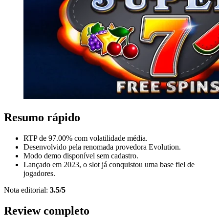
Resumo rápido
RTP de 97.00% com volatilidade média.
Desenvolvido pela renomada provedora Evolution.
Modo demo disponível sem cadastro.
Lançado em 2023, o slot já conquistou uma base fiel de
jogadores.
Nota editorial:
3.5/5
Review completo