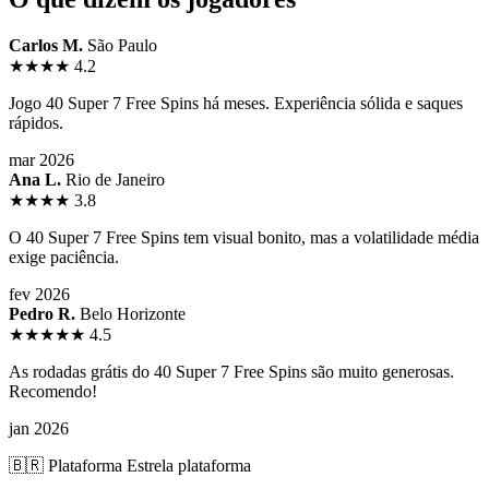
Carlos M.
São Paulo
★★★★
4.2
Jogo 40 Super 7 Free Spins há meses. Experiência sólida e saques
rápidos.
mar 2026
Ana L.
Rio de Janeiro
★★★★
3.8
O 40 Super 7 Free Spins tem visual bonito, mas a volatilidade média
exige paciência.
fev 2026
Pedro R.
Belo Horizonte
★★★★★
4.5
As rodadas grátis do 40 Super 7 Free Spins são muito generosas.
Recomendo!
jan 2026
🇧🇷 Plataforma Estrela plataforma