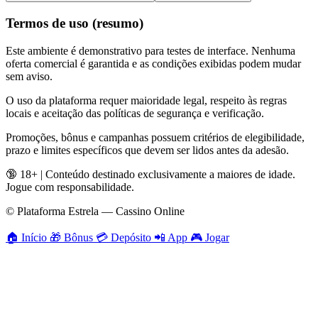
Termos de uso (resumo)
Este ambiente é demonstrativo para testes de interface. Nenhuma
oferta comercial é garantida e as condições exibidas podem mudar
sem aviso.
O uso da plataforma requer maioridade legal, respeito às regras
locais e aceitação das políticas de segurança e verificação.
Promoções, bônus e campanhas possuem critérios de elegibilidade,
prazo e limites específicos que devem ser lidos antes da adesão.
🔞 18+ | Conteúdo destinado exclusivamente a maiores de idade.
Jogue com responsabilidade.
© Plataforma Estrela — Cassino Online
🏠
Início
🎁
Bônus
💳
Depósito
📲
App
🎮
Jogar