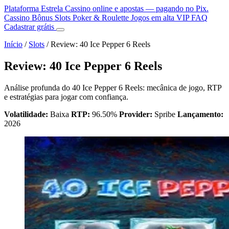
Plataforma Estrela
Cassino online e apostas — pagando no Pix.
Cassino
Bônus
Slots
Poker & Roulette
Jogos em alta
VIP
FAQ
Cadastrar grátis
Início
/
Slots
/
Review: 40 Ice Pepper 6 Reels
Review: 40 Ice Pepper 6 Reels
Análise profunda do 40 Ice Pepper 6 Reels: mecânica de jogo, RTP
e estratégias para jogar com confiança.
Volatilidade:
Baixa
RTP:
96.50%
Provider:
Spribe
Lançamento:
2026