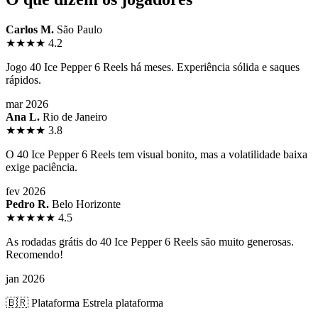
Carlos M.
São Paulo
★★★★
4.2
Jogo 40 Ice Pepper 6 Reels há meses. Experiência sólida e saques
rápidos.
mar 2026
Ana L.
Rio de Janeiro
★★★★
3.8
O 40 Ice Pepper 6 Reels tem visual bonito, mas a volatilidade baixa
exige paciência.
fev 2026
Pedro R.
Belo Horizonte
★★★★★
4.5
As rodadas grátis do 40 Ice Pepper 6 Reels são muito generosas.
Recomendo!
jan 2026
🇧🇷 Plataforma Estrela plataforma