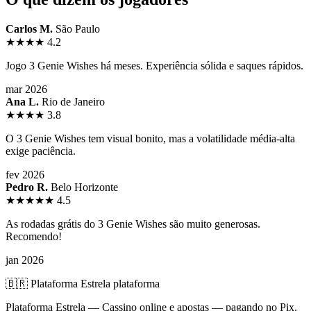
Carlos M.
São Paulo
★★★★
4.2
Jogo 3 Genie Wishes há meses. Experiência sólida e saques rápidos.
mar 2026
Ana L.
Rio de Janeiro
★★★★
3.8
O 3 Genie Wishes tem visual bonito, mas a volatilidade média-alta
exige paciência.
fev 2026
Pedro R.
Belo Horizonte
★★★★★
4.5
As rodadas grátis do 3 Genie Wishes são muito generosas.
Recomendo!
jan 2026
🇧🇷 Plataforma Estrela plataforma
Plataforma Estrela — Cassino online e apostas — pagando no Pix.