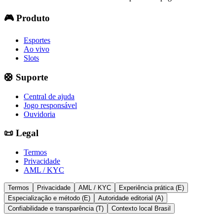
🎮
Produto
Esportes
Ao vivo
Slots
🛟
Suporte
Central de ajuda
Jogo responsável
Ouvidoria
📜
Legal
Termos
Privacidade
AML / KYC
Termos
Privacidade
AML / KYC
Experiência prática (E)
Especialização e método (E)
Autoridade editorial (A)
Confiabilidade e transparência (T)
Contexto local Brasil