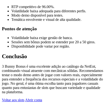
RTP competitivo de 96.00%.
Volatilidade baixa adequada para diferentes perfis.
Modo demo disponível para testes.
Temática envolvente e visual de alta qualidade.
Pontos de atenção
Volatilidade baixa exige gestão de banca.
Sessões sem bônus podem se estender por 20 a 50 giros.
Disponibilidade pode variar por região.
Conclusão
3 Bunny Bonus é uma excelente adição ao catálogo da NetEnt,
combinando visual atraente com mecânicas sólidas. Recomendamos
testar o modo demo antes de jogar com valores reais, especialmente
para entender a frequência dos recursos especiais e a volatilidade do
jogo. No geral, é uma ótima escolha tanto para jogadores casuais
quanto para entusiastas de slots que buscam variedade e qualidade
na plataforma.
Voltar aos slots
Abrir conta