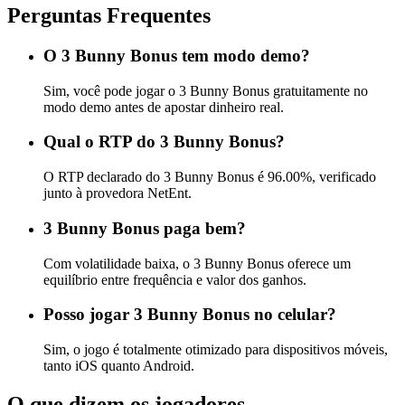
Perguntas Frequentes
O 3 Bunny Bonus tem modo demo?
Sim, você pode jogar o 3 Bunny Bonus gratuitamente no
modo demo antes de apostar dinheiro real.
Qual o RTP do 3 Bunny Bonus?
O RTP declarado do 3 Bunny Bonus é 96.00%, verificado
junto à provedora NetEnt.
3 Bunny Bonus paga bem?
Com volatilidade baixa, o 3 Bunny Bonus oferece um
equilíbrio entre frequência e valor dos ganhos.
Posso jogar 3 Bunny Bonus no celular?
Sim, o jogo é totalmente otimizado para dispositivos móveis,
tanto iOS quanto Android.
O que dizem os jogadores