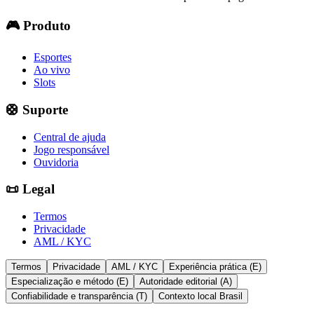
🎮
Produto
Esportes
Ao vivo
Slots
🛟
Suporte
Central de ajuda
Jogo responsável
Ouvidoria
📜
Legal
Termos
Privacidade
AML / KYC
Termos
Privacidade
AML / KYC
Experiência prática (E)
Especialização e método (E)
Autoridade editorial (A)
Confiabilidade e transparência (T)
Contexto local Brasil