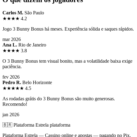
Carlos M.
São Paulo
★★★★
4.2
Jogo 3 Bunny Bonus há meses. Experiência sólida e saques rápidos.
mar 2026
Ana L.
Rio de Janeiro
★★★★
3.8
O 3 Bunny Bonus tem visual bonito, mas a volatilidade baixa exige
paciência.
fev 2026
Pedro R.
Belo Horizonte
★★★★★
4.5
As rodadas grátis do 3 Bunny Bonus são muito generosas.
Recomendo!
jan 2026
🇧🇷 Plataforma Estrela plataforma
Plataforma Estrela — Cassino online e apostas — pagando no Pix.