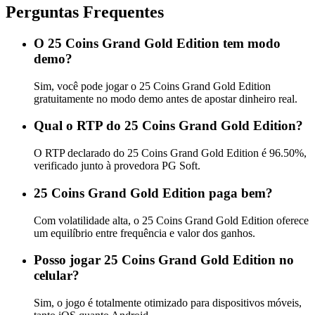
Perguntas Frequentes
O 25 Coins Grand Gold Edition tem modo
demo?
Sim, você pode jogar o 25 Coins Grand Gold Edition
gratuitamente no modo demo antes de apostar dinheiro real.
Qual o RTP do 25 Coins Grand Gold Edition?
O RTP declarado do 25 Coins Grand Gold Edition é 96.50%,
verificado junto à provedora PG Soft.
25 Coins Grand Gold Edition paga bem?
Com volatilidade alta, o 25 Coins Grand Gold Edition oferece
um equilíbrio entre frequência e valor dos ganhos.
Posso jogar 25 Coins Grand Gold Edition no
celular?
Sim, o jogo é totalmente otimizado para dispositivos móveis,