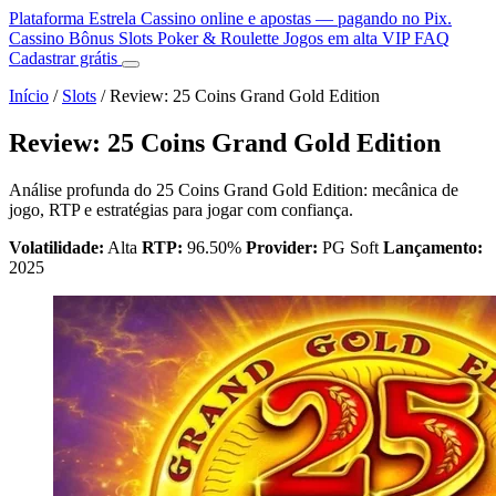
Plataforma Estrela
Cassino online e apostas — pagando no Pix.
Cassino
Bônus
Slots
Poker & Roulette
Jogos em alta
VIP
FAQ
Cadastrar grátis
Início
/
Slots
/
Review: 25 Coins Grand Gold Edition
Review: 25 Coins Grand Gold Edition
Análise profunda do 25 Coins Grand Gold Edition: mecânica de
jogo, RTP e estratégias para jogar com confiança.
Volatilidade:
Alta
RTP:
96.50%
Provider:
PG Soft
Lançamento:
2025