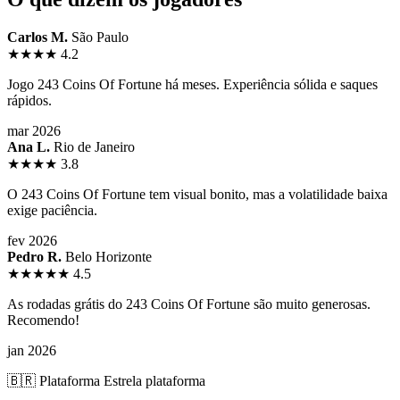
Carlos M.
São Paulo
★★★★
4.2
Jogo 243 Coins Of Fortune há meses. Experiência sólida e saques
rápidos.
mar 2026
Ana L.
Rio de Janeiro
★★★★
3.8
O 243 Coins Of Fortune tem visual bonito, mas a volatilidade baixa
exige paciência.
fev 2026
Pedro R.
Belo Horizonte
★★★★★
4.5
As rodadas grátis do 243 Coins Of Fortune são muito generosas.
Recomendo!
jan 2026
🇧🇷 Plataforma Estrela plataforma