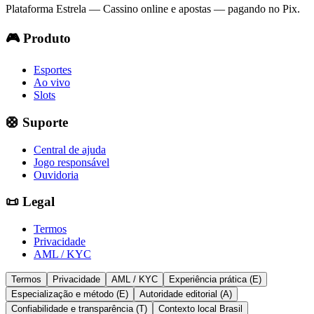
Plataforma Estrela — Cassino online e apostas — pagando no Pix.
🎮
Produto
Esportes
Ao vivo
Slots
🛟
Suporte
Central de ajuda
Jogo responsável
Ouvidoria
📜
Legal
Termos
Privacidade
AML / KYC
Termos
Privacidade
AML / KYC
Experiência prática (E)
Especialização e método (E)
Autoridade editorial (A)
Confiabilidade e transparência (T)
Contexto local Brasil