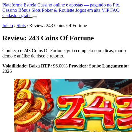
Plataforma Estrela
Cassino online e apostas — pagando no Pix.
Cassino
Bônus
Slots
Poker & Roulette
Jogos em alta
VIP
FAQ
Cadastrar grátis
Início
/
Slots
/
Review: 243 Coins Of Fortune
Review: 243 Coins Of Fortune
Conheça o 243 Coins Of Fortune: guia completo com dicas, modo
demo e análise de risco e retorno.
Volatilidade:
Baixa
RTP:
96.00%
Provider:
Spribe
Lançamento:
2026