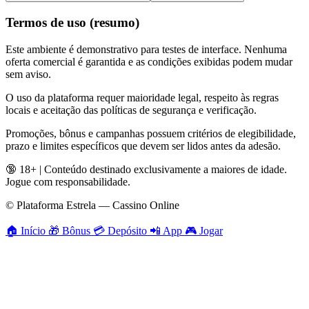
Termos de uso (resumo)
Este ambiente é demonstrativo para testes de interface. Nenhuma
oferta comercial é garantida e as condições exibidas podem mudar
sem aviso.
O uso da plataforma requer maioridade legal, respeito às regras
locais e aceitação das políticas de segurança e verificação.
Promoções, bônus e campanhas possuem critérios de elegibilidade,
prazo e limites específicos que devem ser lidos antes da adesão.
🔞 18+ | Conteúdo destinado exclusivamente a maiores de idade.
Jogue com responsabilidade.
© Plataforma Estrela — Cassino Online
🏠
Início
🎁
Bônus
💳
Depósito
📲
App
🎮
Jogar