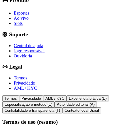
🎮
Produto
Esportes
Ao vivo
Slots
🛟
Suporte
Central de ajuda
Jogo responsável
Ouvidoria
📜
Legal
Termos
Privacidade
AML / KYC
Termos
Privacidade
AML / KYC
Experiência prática (E)
Especialização e método (E)
Autoridade editorial (A)
Confiabilidade e transparência (T)
Contexto local Brasil
Termos de uso (resumo)