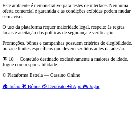
Este ambiente é demonstrativo para testes de interface. Nenhuma
oferta comercial é garantida e as condições exibidas podem mudar
sem aviso.
O uso da plataforma requer maioridade legal, respeito às regras
locais e aceitação das políticas de segurança e verificação.
Promoções, bônus e campanhas possuem critérios de elegibilidade,
prazo e limites específicos que devem ser lidos antes da adesão.
🔞 18+ | Conteúdo destinado exclusivamente a maiores de idade.
Jogue com responsabilidade.
© Plataforma Estrela — Cassino Online
🏠
Início
🎁
Bônus
💳
Depósito
📲
App
🎮
Jogar