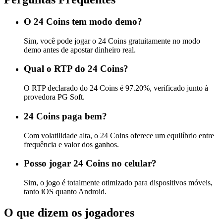
O 24 Coins tem modo demo?
Sim, você pode jogar o 24 Coins gratuitamente no modo
demo antes de apostar dinheiro real.
Qual o RTP do 24 Coins?
O RTP declarado do 24 Coins é 97.20%, verificado junto à
provedora PG Soft.
24 Coins paga bem?
Com volatilidade alta, o 24 Coins oferece um equilíbrio entre
frequência e valor dos ganhos.
Posso jogar 24 Coins no celular?
Sim, o jogo é totalmente otimizado para dispositivos móveis,
tanto iOS quanto Android.
O que dizem os jogadores