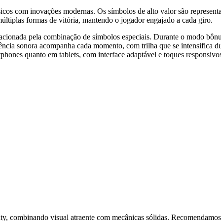
cos com inovações modernas. Os símbolos de alto valor são representa
múltiplas formas de vitória, mantendo o jogador engajado a cada giro.
acionada pela combinação de símbolos especiais. Durante o modo bônus,
ência sonora acompanha cada momento, com trilha que se intensifica dur
tphones quanto em tablets, com interface adaptável e toques responsivo
ity, combinando visual atraente com mecânicas sólidas. Recomendamos 