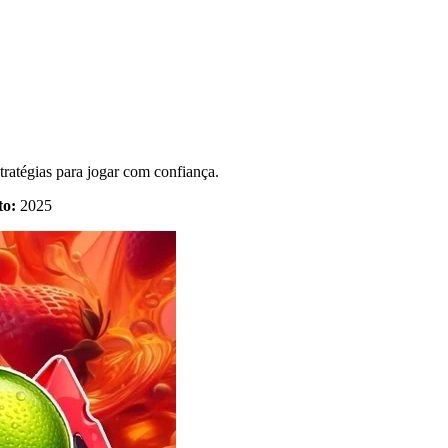
ratégias para jogar com confiança.
o:
2025