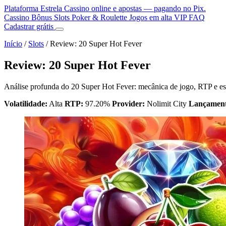
Plataforma Estrela
Cassino online e apostas — pagando no Pix.
Cassino
Bônus
Slots
Poker & Roulette
Jogos em alta
VIP
FAQ
Cadastrar grátis
Início
/
Slots
/
Review: 20 Super Hot Fever
Review: 20 Super Hot Fever
Análise profunda do 20 Super Hot Fever: mecânica de jogo, RTP e est
Volatilidade:
Alta
RTP:
97.20%
Provider:
Nolimit City
Lançament