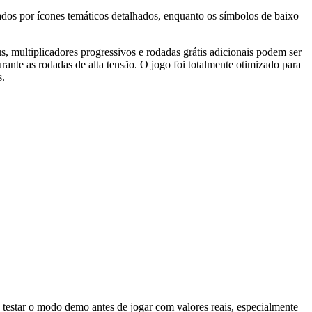
dos por ícones temáticos detalhados, enquanto os símbolos de baixo
 multiplicadores progressivos e rodadas grátis adicionais podem ser
ante as rodadas de alta tensão. O jogo foi totalmente otimizado para
s.
testar o modo demo antes de jogar com valores reais, especialmente