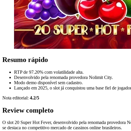
Resumo rápido
RTP de 97.20% com volatilidade alta.
Desenvolvido pela renomada provedora Nolimit City.
Modo demo disponível sem cadastro.
Lançado em 2025, o slot já conquistou uma base fiel de jogador
Nota editorial:
4.2/5
Review completo
O slot 20 Super Hot Fever, desenvolvido pela renomada provedora Nol
se destaca no competitivo mercado de cassinos online brasileiros.