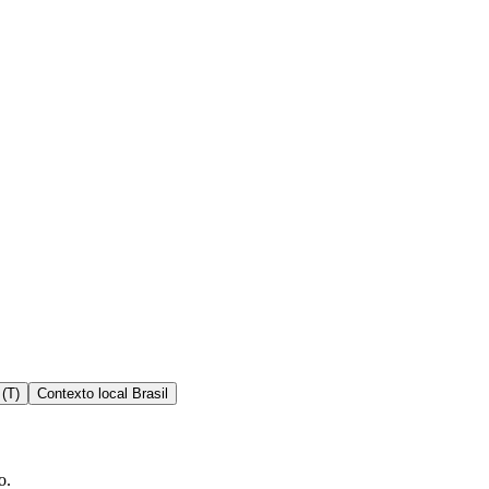
 (T)
Contexto local Brasil
o.