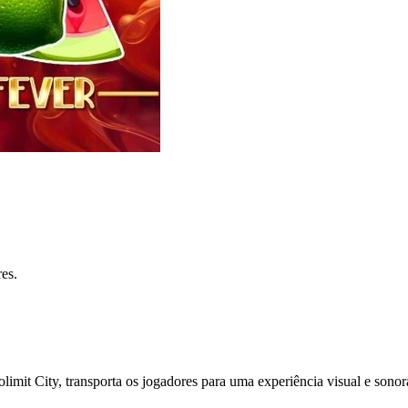
es.
imit City, transporta os jogadores para uma experiência visual e son