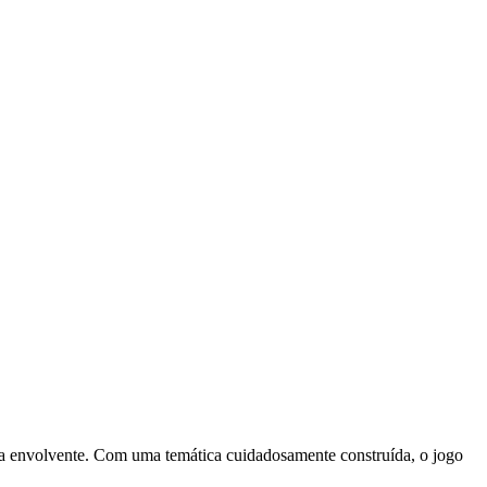
ora envolvente. Com uma temática cuidadosamente construída, o jogo