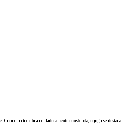
te. Com uma temática cuidadosamente construída, o jogo se destaca