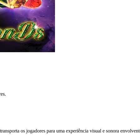
es.
ransporta os jogadores para uma experiência visual e sonora envolven