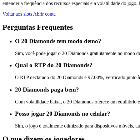
entender a frequência dos recursos especiais e a volatilidade do jogo
Voltar aos slots
Abrir conta
Perguntas Frequentes
O 20 Diamonds tem modo demo?
Sim, você pode jogar o 20 Diamonds gratuitamente no modo dem
Qual o RTP do 20 Diamonds?
O RTP declarado do 20 Diamonds é 97.00%, verificado junto à
20 Diamonds paga bem?
Com volatilidade baixa, o 20 Diamonds oferece um equilíbrio e
Posso jogar 20 Diamonds no celular?
Sim, o jogo é totalmente otimizado para dispositivos móveis, t
O que dizem os jogadores