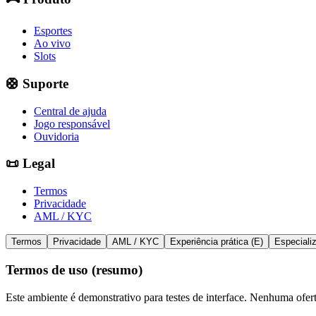
Esportes
Ao vivo
Slots
🛟
Suporte
Central de ajuda
Jogo responsável
Ouvidoria
📜
Legal
Termos
Privacidade
AML / KYC
Termos
Privacidade
AML / KYC
Experiência prática (E)
Especiali
Termos de uso (resumo)
Este ambiente é demonstrativo para testes de interface. Nenhuma ofer