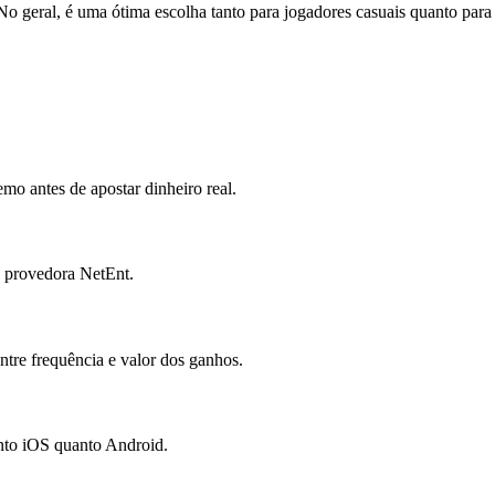
. No geral, é uma ótima escolha tanto para jogadores casuais quanto para
o antes de apostar dinheiro real.
 provedora NetEnt.
ntre frequência e valor dos ganhos.
anto iOS quanto Android.