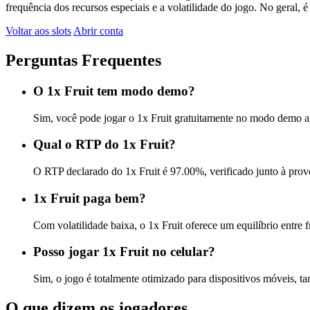
frequência dos recursos especiais e a volatilidade do jogo. No geral,
Voltar aos slots
Abrir conta
Perguntas Frequentes
O 1x Fruit tem modo demo?
Sim, você pode jogar o 1x Fruit gratuitamente no modo demo ant
Qual o RTP do 1x Fruit?
O RTP declarado do 1x Fruit é 97.00%, verificado junto à pro
1x Fruit paga bem?
Com volatilidade baixa, o 1x Fruit oferece um equilíbrio entre 
Posso jogar 1x Fruit no celular?
Sim, o jogo é totalmente otimizado para dispositivos móveis, t
O que dizem os jogadores