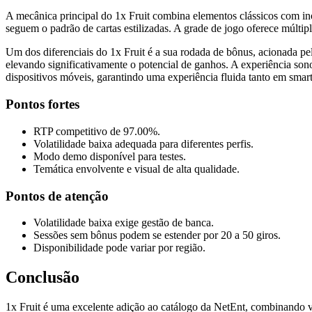
A mecânica principal do 1x Fruit combina elementos clássicos com in
seguem o padrão de cartas estilizadas. A grade de jogo oferece múltip
Um dos diferenciais do 1x Fruit é a sua rodada de bônus, acionada pe
elevando significativamente o potencial de ganhos. A experiência son
dispositivos móveis, garantindo uma experiência fluida tanto em smar
Pontos fortes
RTP competitivo de 97.00%.
Volatilidade baixa adequada para diferentes perfis.
Modo demo disponível para testes.
Temática envolvente e visual de alta qualidade.
Pontos de atenção
Volatilidade baixa exige gestão de banca.
Sessões sem bônus podem se estender por 20 a 50 giros.
Disponibilidade pode variar por região.
Conclusão
1x Fruit é uma excelente adição ao catálogo da NetEnt, combinando v