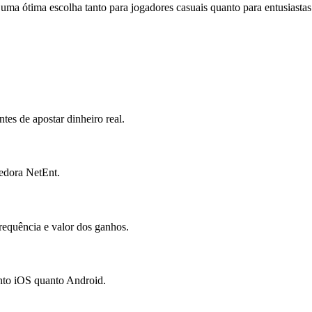
 é uma ótima escolha tanto para jogadores casuais quanto para entusiasta
es de apostar dinheiro real.
vedora NetEnt.
frequência e valor dos ganhos.
anto iOS quanto Android.