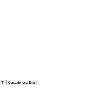
 (T)
Contexto local Brasil
o.