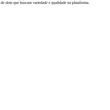
s de slots que buscam variedade e qualidade na plataforma.