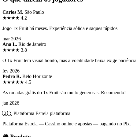
Carlos M.
São Paulo
★★★★
4.2
Jogo 1x Fruit há meses. Experiência sólida e saques rápidos.
mar 2026
Ana L.
Rio de Janeiro
★★★★
3.8
O 1x Fruit tem visual bonito, mas a volatilidade baixa exige paciência
fev 2026
Pedro R.
Belo Horizonte
★★★★★
4.5
As rodadas grátis do 1x Fruit são muito generosas. Recomendo!
jan 2026
🇧🇷 Plataforma Estrela plataforma
Plataforma Estrela — Cassino online e apostas — pagando no Pix.
🎮
Produto