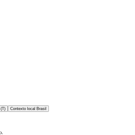
 (T)
Contexto local Brasil
o.