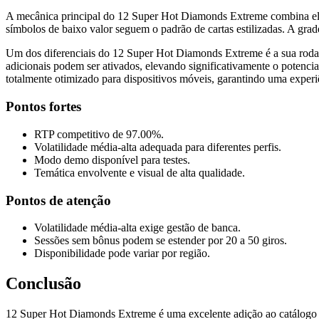
A mecânica principal do 12 Super Hot Diamonds Extreme combina elem
símbolos de baixo valor seguem o padrão de cartas estilizadas. A grad
Um dos diferenciais do 12 Super Hot Diamonds Extreme é a sua rodad
adicionais podem ser ativados, elevando significativamente o potenci
totalmente otimizado para dispositivos móveis, garantindo uma experi
Pontos fortes
RTP competitivo de 97.00%.
Volatilidade média-alta adequada para diferentes perfis.
Modo demo disponível para testes.
Temática envolvente e visual de alta qualidade.
Pontos de atenção
Volatilidade média-alta exige gestão de banca.
Sessões sem bônus podem se estender por 20 a 50 giros.
Disponibilidade pode variar por região.
Conclusão
12 Super Hot Diamonds Extreme é uma excelente adição ao catálogo