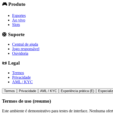
🎮
Produto
Esportes
Ao vivo
Slots
🛟
Suporte
Central de ajuda
Jogo responsável
Ouvidoria
📜
Legal
Termos
Privacidade
AML / KYC
Termos
Privacidade
AML / KYC
Experiência prática (E)
Especiali
Termos de uso (resumo)
Este ambiente é demonstrativo para testes de interface. Nenhuma ofer