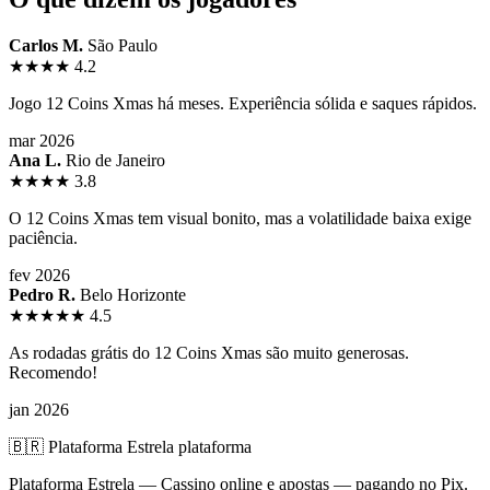
Carlos M.
São Paulo
★★★★
4.2
Jogo 12 Coins Xmas há meses. Experiência sólida e saques rápidos.
mar 2026
Ana L.
Rio de Janeiro
★★★★
3.8
O 12 Coins Xmas tem visual bonito, mas a volatilidade baixa exige
paciência.
fev 2026
Pedro R.
Belo Horizonte
★★★★★
4.5
As rodadas grátis do 12 Coins Xmas são muito generosas.
Recomendo!
jan 2026
🇧🇷 Plataforma Estrela plataforma
Plataforma Estrela — Cassino online e apostas — pagando no Pix.