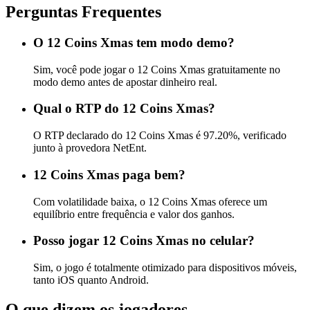
Perguntas Frequentes
O 12 Coins Xmas tem modo demo?
Sim, você pode jogar o 12 Coins Xmas gratuitamente no
modo demo antes de apostar dinheiro real.
Qual o RTP do 12 Coins Xmas?
O RTP declarado do 12 Coins Xmas é 97.20%, verificado
junto à provedora NetEnt.
12 Coins Xmas paga bem?
Com volatilidade baixa, o 12 Coins Xmas oferece um
equilíbrio entre frequência e valor dos ganhos.
Posso jogar 12 Coins Xmas no celular?
Sim, o jogo é totalmente otimizado para dispositivos móveis,
tanto iOS quanto Android.
O que dizem os jogadores