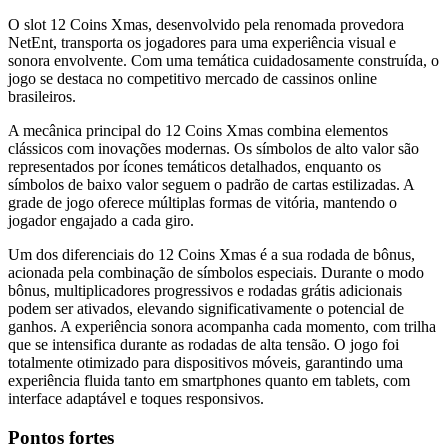
O slot 12 Coins Xmas, desenvolvido pela renomada provedora
NetEnt, transporta os jogadores para uma experiência visual e
sonora envolvente. Com uma temática cuidadosamente construída, o
jogo se destaca no competitivo mercado de cassinos online
brasileiros.
A mecânica principal do 12 Coins Xmas combina elementos
clássicos com inovações modernas. Os símbolos de alto valor são
representados por ícones temáticos detalhados, enquanto os
símbolos de baixo valor seguem o padrão de cartas estilizadas. A
grade de jogo oferece múltiplas formas de vitória, mantendo o
jogador engajado a cada giro.
Um dos diferenciais do 12 Coins Xmas é a sua rodada de bônus,
acionada pela combinação de símbolos especiais. Durante o modo
bônus, multiplicadores progressivos e rodadas grátis adicionais
podem ser ativados, elevando significativamente o potencial de
ganhos. A experiência sonora acompanha cada momento, com trilha
que se intensifica durante as rodadas de alta tensão. O jogo foi
totalmente otimizado para dispositivos móveis, garantindo uma
experiência fluida tanto em smartphones quanto em tablets, com
interface adaptável e toques responsivos.
Pontos fortes