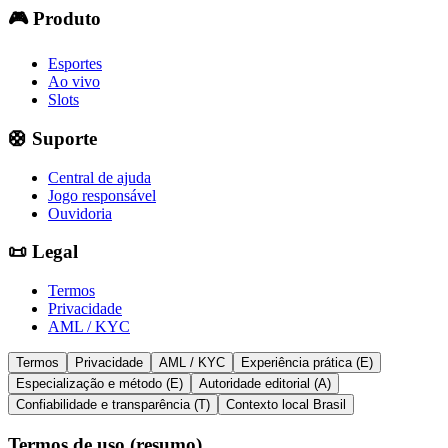
🎮
Produto
Esportes
Ao vivo
Slots
🛟
Suporte
Central de ajuda
Jogo responsável
Ouvidoria
📜
Legal
Termos
Privacidade
AML / KYC
Termos
Privacidade
AML / KYC
Experiência prática (E)
Especialização e método (E)
Autoridade editorial (A)
Confiabilidade e transparência (T)
Contexto local Brasil
Termos de uso (resumo)