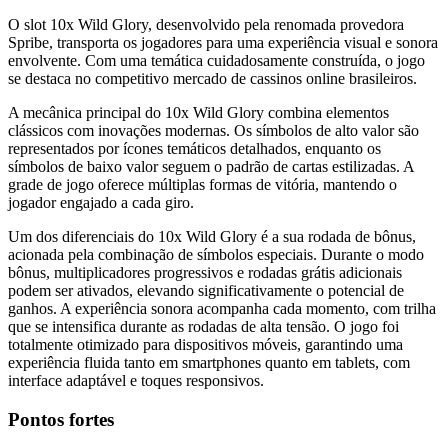
O slot 10x Wild Glory, desenvolvido pela renomada provedora
Spribe, transporta os jogadores para uma experiência visual e sonora
envolvente. Com uma temática cuidadosamente construída, o jogo
se destaca no competitivo mercado de cassinos online brasileiros.
A mecânica principal do 10x Wild Glory combina elementos
clássicos com inovações modernas. Os símbolos de alto valor são
representados por ícones temáticos detalhados, enquanto os
símbolos de baixo valor seguem o padrão de cartas estilizadas. A
grade de jogo oferece múltiplas formas de vitória, mantendo o
jogador engajado a cada giro.
Um dos diferenciais do 10x Wild Glory é a sua rodada de bônus,
acionada pela combinação de símbolos especiais. Durante o modo
bônus, multiplicadores progressivos e rodadas grátis adicionais
podem ser ativados, elevando significativamente o potencial de
ganhos. A experiência sonora acompanha cada momento, com trilha
que se intensifica durante as rodadas de alta tensão. O jogo foi
totalmente otimizado para dispositivos móveis, garantindo uma
experiência fluida tanto em smartphones quanto em tablets, com
interface adaptável e toques responsivos.
Pontos fortes