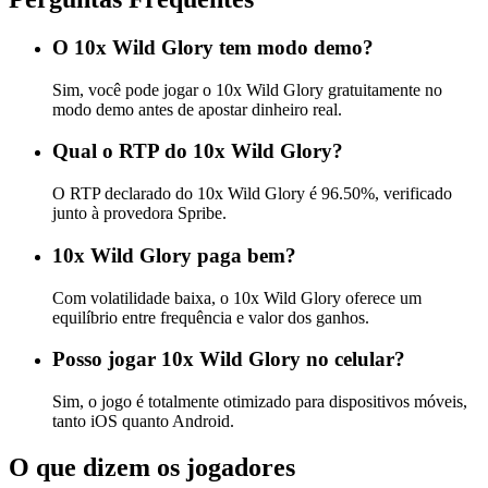
O 10x Wild Glory tem modo demo?
Sim, você pode jogar o 10x Wild Glory gratuitamente no
modo demo antes de apostar dinheiro real.
Qual o RTP do 10x Wild Glory?
O RTP declarado do 10x Wild Glory é 96.50%, verificado
junto à provedora Spribe.
10x Wild Glory paga bem?
Com volatilidade baixa, o 10x Wild Glory oferece um
equilíbrio entre frequência e valor dos ganhos.
Posso jogar 10x Wild Glory no celular?
Sim, o jogo é totalmente otimizado para dispositivos móveis,
tanto iOS quanto Android.
O que dizem os jogadores