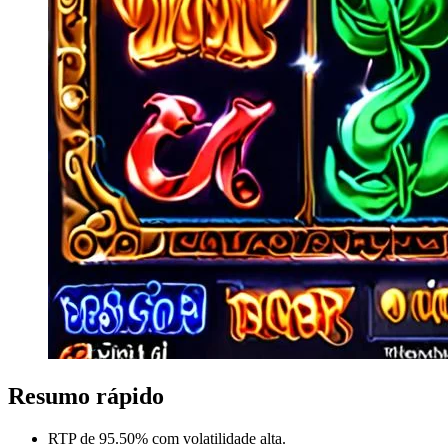
Resumo rápido
RTP de 95.50% com volatilidade alta.