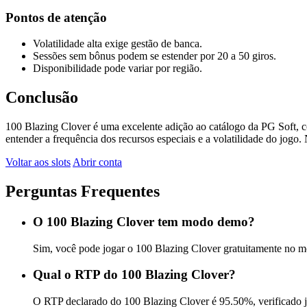
Pontos de atenção
Volatilidade alta exige gestão de banca.
Sessões sem bônus podem se estender por 20 a 50 giros.
Disponibilidade pode variar por região.
Conclusão
100 Blazing Clover é uma excelente adição ao catálogo da PG Soft, 
entender a frequência dos recursos especiais e a volatilidade do jogo
Voltar aos slots
Abrir conta
Perguntas Frequentes
O 100 Blazing Clover tem modo demo?
Sim, você pode jogar o 100 Blazing Clover gratuitamente no mo
Qual o RTP do 100 Blazing Clover?
O RTP declarado do 100 Blazing Clover é 95.50%, verificado j