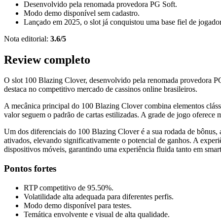
Desenvolvido pela renomada provedora PG Soft.
Modo demo disponível sem cadastro.
Lançado em 2025, o slot já conquistou uma base fiel de jogador
Nota editorial:
3.6/5
Review completo
O slot 100 Blazing Clover, desenvolvido pela renomada provedora PG 
destaca no competitivo mercado de cassinos online brasileiros.
A mecânica principal do 100 Blazing Clover combina elementos clássi
valor seguem o padrão de cartas estilizadas. A grade de jogo oferece 
Um dos diferenciais do 100 Blazing Clover é a sua rodada de bônus, 
ativados, elevando significativamente o potencial de ganhos. A experi
dispositivos móveis, garantindo uma experiência fluida tanto em smar
Pontos fortes
RTP competitivo de 95.50%.
Volatilidade alta adequada para diferentes perfis.
Modo demo disponível para testes.
Temática envolvente e visual de alta qualidade.