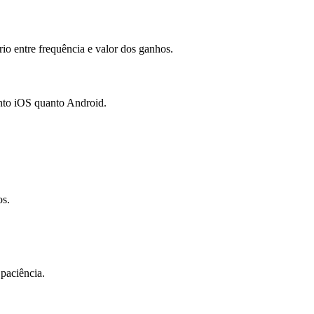
io entre frequência e valor dos ganhos.
anto iOS quanto Android.
os.
 paciência.