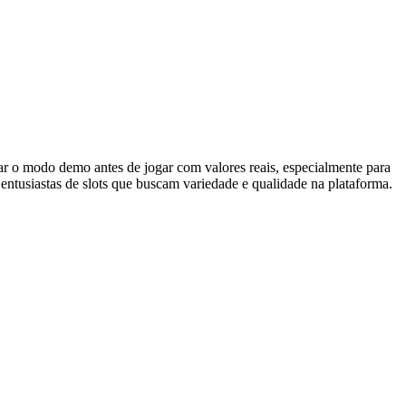
r o modo demo antes de jogar com valores reais, especialmente para
 entusiastas de slots que buscam variedade e qualidade na plataforma.