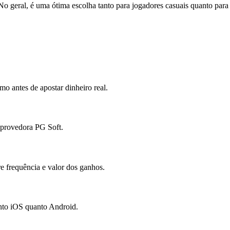
. No geral, é uma ótima escolha tanto para jogadores casuais quanto para
o antes de apostar dinheiro real.
 provedora PG Soft.
re frequência e valor dos ganhos.
anto iOS quanto Android.