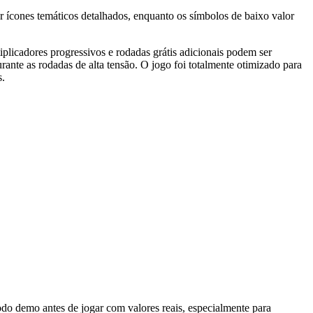
 ícones temáticos detalhados, enquanto os símbolos de baixo valor
plicadores progressivos e rodadas grátis adicionais podem ser
ante as rodadas de alta tensão. O jogo foi totalmente otimizado para
s.
o demo antes de jogar com valores reais, especialmente para