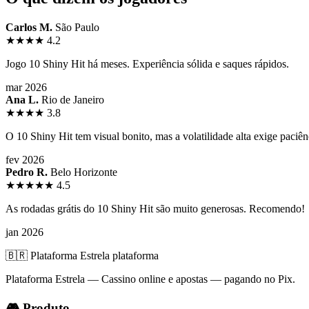
Carlos M.
São Paulo
★★★★
4.2
Jogo 10 Shiny Hit há meses. Experiência sólida e saques rápidos.
mar 2026
Ana L.
Rio de Janeiro
★★★★
3.8
O 10 Shiny Hit tem visual bonito, mas a volatilidade alta exige paciên
fev 2026
Pedro R.
Belo Horizonte
★★★★★
4.5
As rodadas grátis do 10 Shiny Hit são muito generosas. Recomendo!
jan 2026
🇧🇷 Plataforma Estrela plataforma
Plataforma Estrela — Cassino online e apostas — pagando no Pix.
🎮
Produto