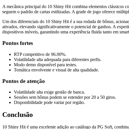
A mecânica principal do 10 Shiny Hit combina elementos clássicos co
seguem o padrão de cartas estilizadas. A grade de jogo oferece múltip
Um dos diferenciais do 10 Shiny Hit é a sua rodada de bônus, aciona
ativados, elevando significativamente o potencial de ganhos. A experi
dispositivos móveis, garantindo uma experiência fluida tanto em smar
Pontos fortes
RTP competitivo de 96.00%.
Volatilidade alta adequada para diferentes perfis.
Modo demo disponível para testes.
Temática envolvente e visual de alta qualidade.
Pontos de atenção
Volatilidade alta exige gestão de banca.
Sessões sem bônus podem se estender por 20 a 50 giros.
Disponibilidade pode variar por região.
Conclusão
10 Shiny Hit é uma excelente adição ao catálogo da PG Soft, combin