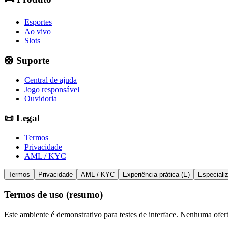
Esportes
Ao vivo
Slots
🛟
Suporte
Central de ajuda
Jogo responsável
Ouvidoria
📜
Legal
Termos
Privacidade
AML / KYC
Termos
Privacidade
AML / KYC
Experiência prática (E)
Especiali
Termos de uso (resumo)
Este ambiente é demonstrativo para testes de interface. Nenhuma ofer