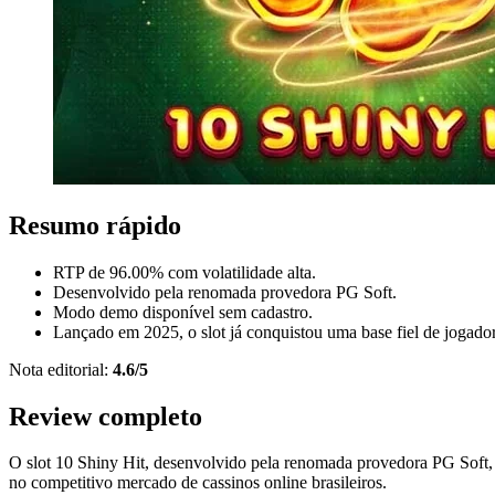
Resumo rápido
RTP de 96.00% com volatilidade alta.
Desenvolvido pela renomada provedora PG Soft.
Modo demo disponível sem cadastro.
Lançado em 2025, o slot já conquistou uma base fiel de jogador
Nota editorial:
4.6/5
Review completo
O slot 10 Shiny Hit, desenvolvido pela renomada provedora PG Soft, 
no competitivo mercado de cassinos online brasileiros.