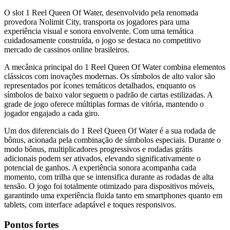
O slot 1 Reel Queen Of Water, desenvolvido pela renomada
provedora Nolimit City, transporta os jogadores para uma
experiência visual e sonora envolvente. Com uma temática
cuidadosamente construída, o jogo se destaca no competitivo
mercado de cassinos online brasileiros.
A mecânica principal do 1 Reel Queen Of Water combina elementos
clássicos com inovações modernas. Os símbolos de alto valor são
representados por ícones temáticos detalhados, enquanto os
símbolos de baixo valor seguem o padrão de cartas estilizadas. A
grade de jogo oferece múltiplas formas de vitória, mantendo o
jogador engajado a cada giro.
Um dos diferenciais do 1 Reel Queen Of Water é a sua rodada de
bônus, acionada pela combinação de símbolos especiais. Durante o
modo bônus, multiplicadores progressivos e rodadas grátis
adicionais podem ser ativados, elevando significativamente o
potencial de ganhos. A experiência sonora acompanha cada
momento, com trilha que se intensifica durante as rodadas de alta
tensão. O jogo foi totalmente otimizado para dispositivos móveis,
garantindo uma experiência fluida tanto em smartphones quanto em
tablets, com interface adaptável e toques responsivos.
Pontos fortes