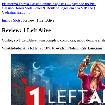
Plataforma Estrela
Cassino online e apostas — pagando no Pix.
Cassino
Bônus
Slots
Poker & Roulette
Jogos em alta
VIP
FAQ
Cadastrar grátis
Início
/
Slots
/
Review: 1 Left Alive
Review: 1 Left Alive
Conheça o 1 Left Alive: guia completo com dicas, modo demo e anális
Volatilidade:
Alta
RTP:
95.50%
Provider:
Nolimit City
Lançament