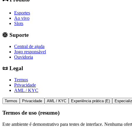
Esportes
Ao vivo
Slots
🛟
Suporte
Central de ajuda
Jogo responsável
Ouvidoria
📜
Legal
Termos
Privacidade
AML / KYC
Termos
Privacidade
AML / KYC
Experiência prática (E)
Especiali
Termos de uso (resumo)
Este ambiente é demonstrativo para testes de interface. Nenhuma ofer