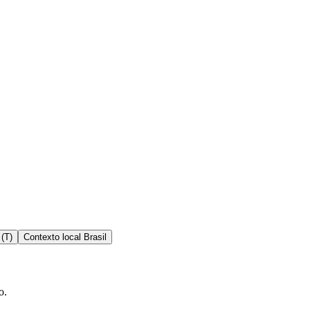
 (T)
Contexto local Brasil
o.