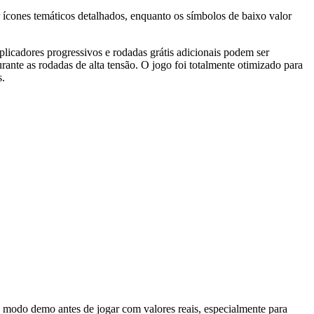
 ícones temáticos detalhados, enquanto os símbolos de baixo valor
licadores progressivos e rodadas grátis adicionais podem ser
ante as rodadas de alta tensão. O jogo foi totalmente otimizado para
s.
 modo demo antes de jogar com valores reais, especialmente para