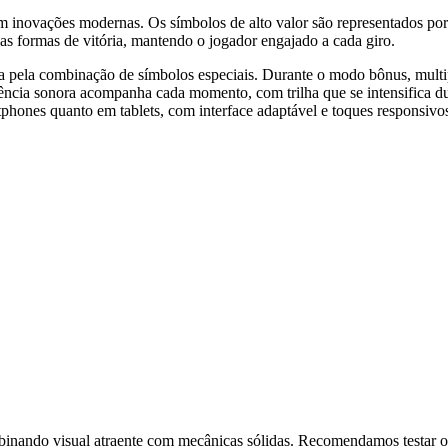
m inovações modernas. Os símbolos de alto valor são representados por
las formas de vitória, mantendo o jogador engajado a cada giro.
a pela combinação de símbolos especiais. Durante o modo bônus, multip
ência sonora acompanha cada momento, com trilha que se intensifica dur
tphones quanto em tablets, com interface adaptável e toques responsivo
mbinando visual atraente com mecânicas sólidas. Recomendamos testar o