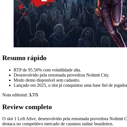
Resumo rápido
RTP de 95.50% com volatilidade alta.
Desenvolvido pela renomada provedora Nolimit City.
Modo demo disponível sem cadastro.
Lançado em 2025, o slot já conquistou uma base fiel de jogador
Nota editorial:
3.7/5
Review completo
O slot 1 Left Alive, desenvolvido pela renomada provedora Nolimit C
destaca no competitivo mercado de cassinos online brasileiros.