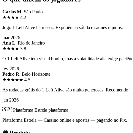
Carlos M.
São Paulo
★★★★
4.2
Jogo 1 Left Alive há meses. Experiência sólida e saques rápidos.
mar 2026
Ana L.
Rio de Janeiro
★★★★
3.8
O 1 Left Alive tem visual bonito, mas a volatilidade alta exige paciênc
fev 2026
Pedro R.
Belo Horizonte
★★★★★
4.5
As rodadas grátis do 1 Left Alive são muito generosas. Recomendo!
jan 2026
🇧🇷 Plataforma Estrela plataforma
Plataforma Estrela — Cassino online e apostas — pagando no Pix.
🎮
Produto