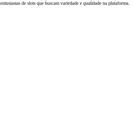
 entusiastas de slots que buscam variedade e qualidade na plataforma.