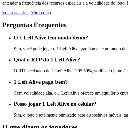
entender a frequência dos recursos especiais e a volatilidade do jogo
Voltar aos slots
Abrir conta
Perguntas Frequentes
O 1 Left Alive tem modo demo?
Sim, você pode jogar o 1 Left Alive gratuitamente no modo demo
Qual o RTP do 1 Left Alive?
O RTP declarado do 1 Left Alive é 95.50%, verificado junto à 
1 Left Alive paga bem?
Com volatilidade alta, o 1 Left Alive oferece um equilíbrio entr
Posso jogar 1 Left Alive no celular?
Sim, o jogo é totalmente otimizado para dispositivos móveis, t
O que dizem os jogadores